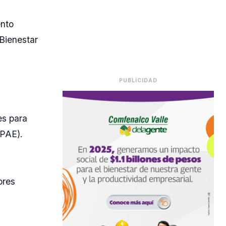
ento
Bienestar
PUBLICIDAD
es para
(PAE).
ores