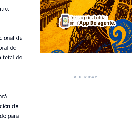
ado.
cional de
oral de
 total de
PUBLICIDAD
ará
ción del
ado para